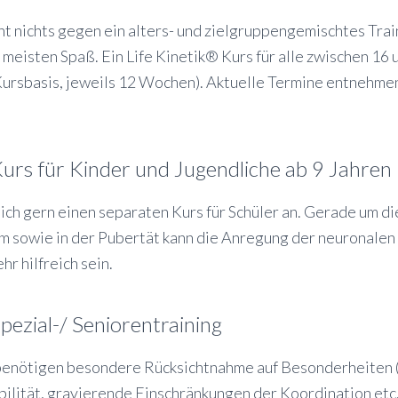
ht nichts gegen ein alters- und zielgruppengemischtes Trai
 meisten Spaß. Ein Life Kinetik® Kurs für alle zwischen 16 
Kursbasis, jeweils 12 Wochen). Aktuelle Termine entnehmen
Kurs für Kinder und Jugendliche ab 9 Jahren
 ich gern einen separaten Kurs für Schüler an. Gerade um di
m sowie in der Pubertät kann die Anregung der neuronale
hr hilfreich sein.
pezial-/ Seniorentraining
benötigen besondere Rücksichtnahme auf Besonderheiten (z
ilität, gravierende Einschränkungen der Koordination etc