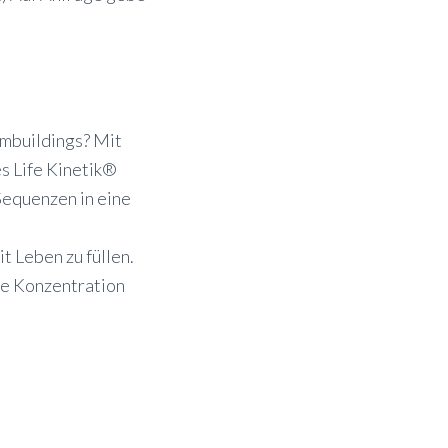
ambuildings? Mit
s Life Kinetik®
 Sequenzen in eine
 Leben zu füllen.
ere Konzentration