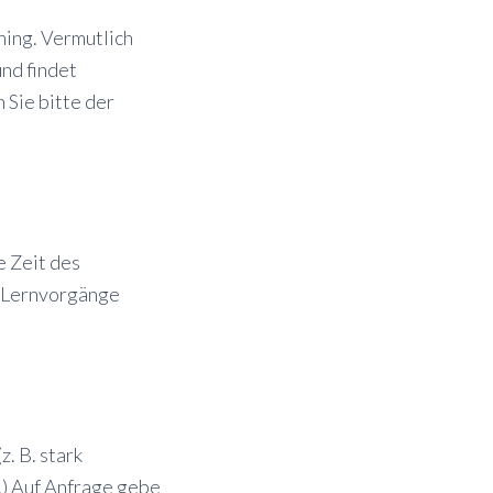
ning. Vermutlich
und findet
 Sie bitte der
e Zeit des
n Lernvorgänge
. B. stark
.) Auf Anfrage gebe